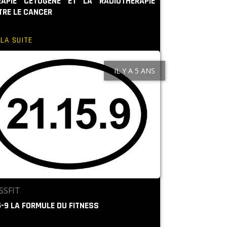
RAPIE CÉTOGÈNE ET LA RADIOTHÉRAPIE
TRE LE CANCER
 LA SUITE
IL Y A 5 ANS
SSFIT
5-9 LA FORMULE DU FITNESS