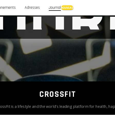
nnements
Adresses
Journal
CROSSFIT
ssFit is a lifestyle and the world's leading platform for health, h