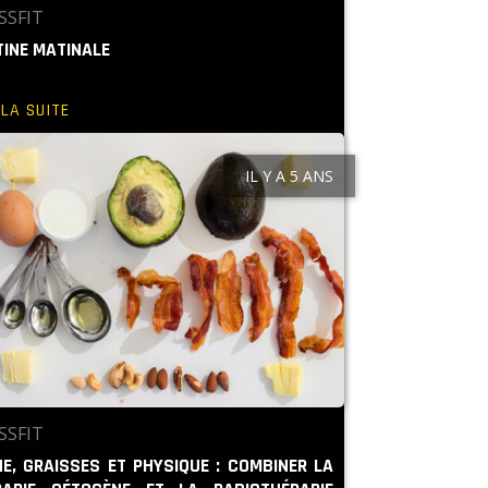
SSFIT
INE MATINALE
 LA SUITE
IL Y A 5 ANS
SSFIT
E, GRAISSES ET PHYSIQUE : COMBINER LA