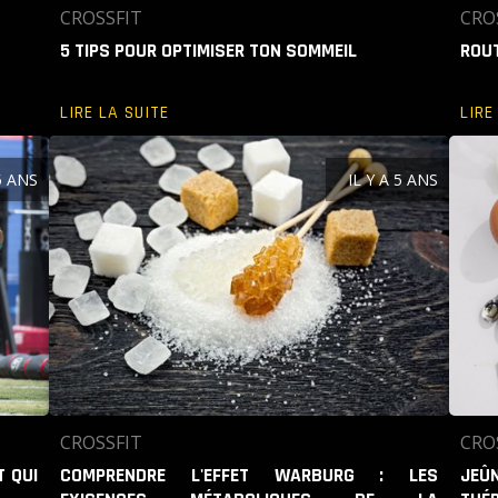
CROSSFIT
CRO
5 TIPS POUR OPTIMISER TON SOMMEIL
ROUT
LIRE LA SUITE
LIRE
 5 ANS
IL Y A 5 ANS
CROSSFIT
CRO
T QUI
COMPRENDRE L'EFFET WARBURG : LES
JEÛN