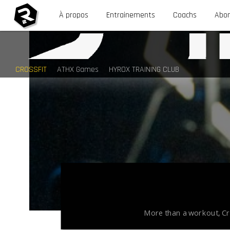
À propos
Entrainements
Coachs
Abo
CROSSFIT
ATHX Games
HYROX TRAINING CLUB
More than a workout, Cro