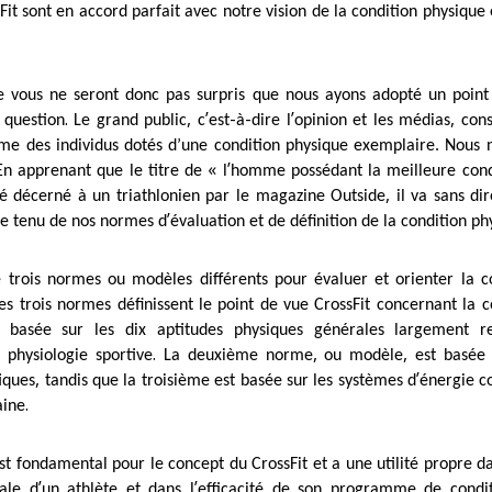
Fit sont en accord parfait avec notre vision de la condition physique
e vous ne seront donc pas surpris que nous ayons adopté un point
.
,
’
-
-
’
,
 question
Le grand public
c
est
à
dire l
opinion et les médias
cons
e des individus dotés d’une condition physique exemplaire. Nous 
«
’
En apprenant que le titre de
l
homme possédant la meilleure cond
,
té décerné à un triathlonien par le magazine Outside
il va sans di
’
e tenu de nos normes d
évaluation et de définition de la condition ph
se trois normes ou modèles différents pour évaluer et orienter la c
es trois normes définissent le point de vue CrossFit concernant la 
 basée sur les dix aptitudes physiques générales largement r
.
,
,
a physiologie sportive
La deuxième norme
ou modèle
est basée 
,
’
iques
tandis que la troisième est basée sur les systèmes d
énergie 
.
aine
 fondamental pour le concept du CrossFit et a une utilité propre da
’
’
bale d
un athlète et dans l
efficacité de son programme de condi