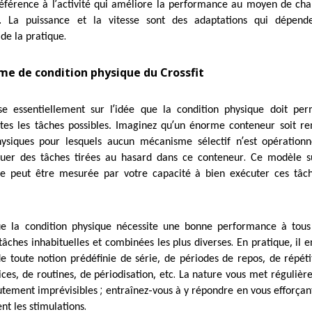
’
référence à l
activité qui améliore la performance au moyen de ch
.
La puissance et la vitesse sont des adaptations qui dépend
.
de la pratique
e de condition physique du Crossfit
’
e essentiellement sur l
idée que la condition physique doit per
’
tes les tâches possibles. Imaginez qu
un énorme conteneur soit re
’
physiques pour lesquels aucun mécanisme sélectif n
est opérationn
.
tuer des tâches tirées au hasard dans ce conteneur
Ce modèle s
ue peut être mesurée par votre capacité à bien exécuter ces tâc
e la condition physique nécessite une bonne performance à tous
.
,
tâches inhabituelles et combinées les plus diverses
En pratique
il 
,
,
de toute notion prédéfinie de série
de périodes de repos
de répéti
,
,
,
.
ices
de routines
de périodisation
etc
La nature vous met régulièr
;
-
autement imprévisibles
entraînez
vous à y répondre en vous efforçan
.
t les stimulations