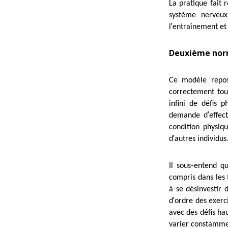
La pratique fait 
système nerveux
’
l
entraînement et 
Deuxième norm
Ce modèle repos
correctement tou
infini de défis 
’
demande d
effec
condition physiq
’
.
d
autres individus
-
Il sous
entend qu
compris dans les 
à se désinvestir 
’
d
ordre des exerc
avec des défis h
varier constammen