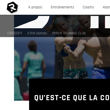
À propos
Entrainements
Coachs
Abo
CROSSFIT
ATHX Games
HYROX TRAINING CLUB
QU’EST-CE QUE LA C