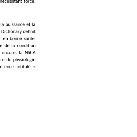
,
nécessitant force
,
la puissance et la
 Dictionary définit
.
ir en bonne santé
te de la condition
,
e encore
la NSCA
ère de physiologie
«
érence intitulé