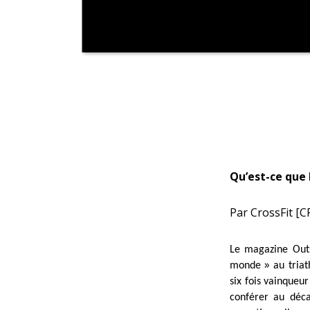
Qu’est-ce que 
Par CrossFit [C
Le magazine Outs
»
monde
au tria
six fois vainqueur
conférer au déc