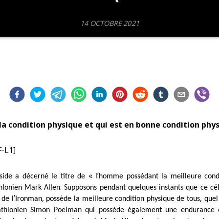
14 OCTOBRE 2021
la condition physique et qui est en bonne condition phys
F-L1]
«
’
ide a décerné le titre de
l
homme possédant la meilleure cond
.
thlonien Mark Allen
Supposons pendant quelques instants que ce cél
’
,
,
 de l
Ironman
possède la meilleure condition physique de tous
quel
athlonien Simon Poelman qui possède également une endurance e