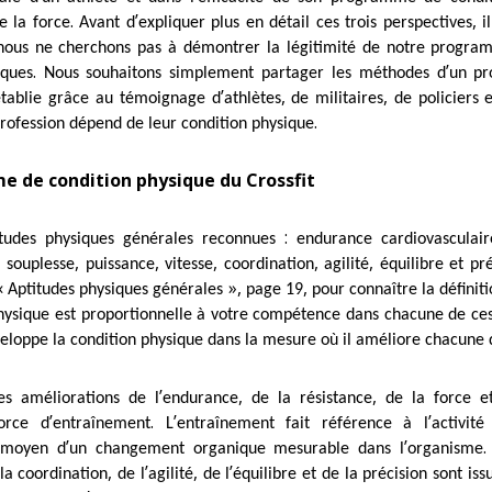
.
’
,
 la force
Avant d
expliquer plus en détail ces trois perspectives
i
nous ne cherchons pas à démontrer la légitimité de notre progr
.
’
iques
Nous souhaitons simplement partager les méthodes d
un pr
’
,
,
 établie grâce au témoignage d
athlètes
de militaires
de policiers 
.
 profession dépend de leur condition physique
e de condition physique du Crossfit
:
titudes physiques générales reconnues
endurance cardiovasculair
,
,
,
,
,
,
souplesse
puissance
vitesse
coordination
agilité
équilibre et pr
«
»,
,
Aptitudes physiques générales
page 19
pour connaître la définit
hysique est proportionnelle à votre compétence dans chacune de ces
loppe la condition physique dans la mesure où il améliore chacune d
’
,
,
es améliorations de l
endurance
de la résistance
de la force e
’
.
’
’
orce d
entraînement
L
entraînement fait référence à l
activit
’
’
 moyen d
un changement organique mesurable dans l
organisme
,
’
,
’
la coordination
de l
agilité
de l
équilibre et de la précision sont iss