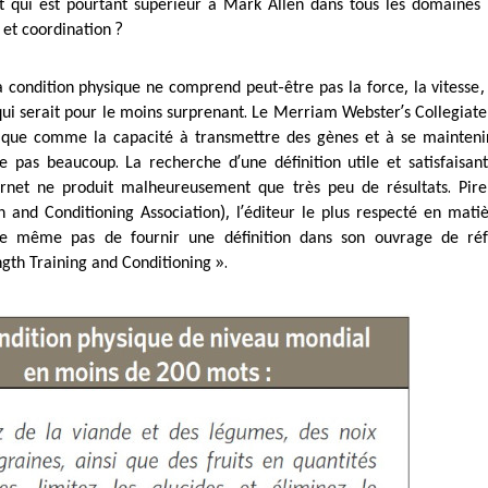
et qui est pourtant supérieur à Mark Allen dans tous les domaines 
?
e et coordination
-
,
la condition physique ne comprend peut
être pas la force
la vitesse
.
’
qui serait pour le moins surprenant
Le Merriam Webster
s Collegiate
sique comme la capacité à transmettre des gènes et à se mainten
.
’
de pas beaucoup
La recherche d
une définition utile et satisfaisan
.
ernet ne produit malheureusement que très peu de résultats
Pir
),
’
h and Conditioning Association
l
éditeur le plus respecté en mati
te même pas de fournir une définition dans son ouvrage de réf
».
ength Training and Conditioning