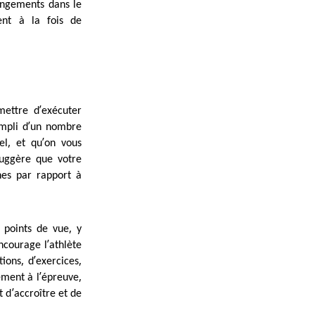
angements dans le
ent à la fois de
’
mettre d
exécuter
’
mpli d
un nombre
,
’
el
et qu
on vous
uggère que votre
hes par rapport à
,
 points de vue
y
’
encourage l
athlète
,
’
,
tions
d
exercices
’
,
ement à l
épreuve
’
t d
accroître et de