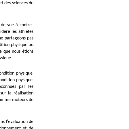
 et des sciences du
-
 de vue à contre
idère les athlètes
ne partageons pas
ition physique au
re que nous étions
.
ysique
.
ondition physique
.
condition physique
econnues par les
sur la réalisation
comme moteurs de
’
ns l
évaluation de
tionnement et de