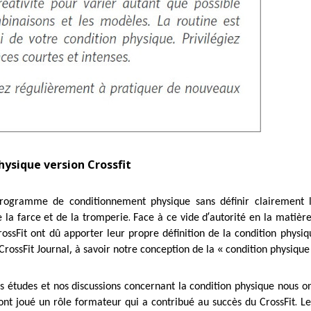
hysique version Crossfit
ogramme de conditionnement physique sans définir clairement le
.
’
e la farce et de la tromperie
Face à ce vide d
autorité en la matièr
sFit ont dû apporter leur propre définition de la condition physiq
,
«
rossFit Journal
à savoir notre conception de la
condition physiqu
s études et nos discussions concernant la condition physique nous on
.
 ont joué un rôle formateur qui a contribué au succès du CrossFit
Le