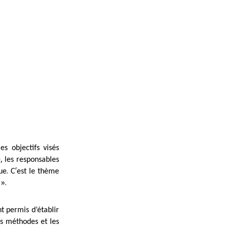
s objectifs visés
,
e
les responsables
.
’
ue
C
est le thème
».
e
t permis d’établir
s méthodes et les