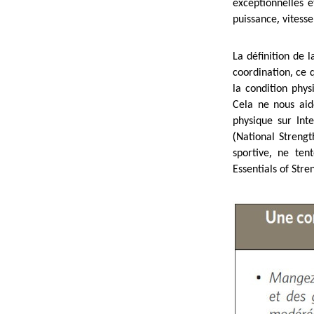
exceptionnelles 
,
puissance
vitess
La définition de 
,
coordination
ce 
la condition phy
Cela ne nous ai
physique sur Int
(
National Strengt
,
sportive
ne ten
Essentials of Str