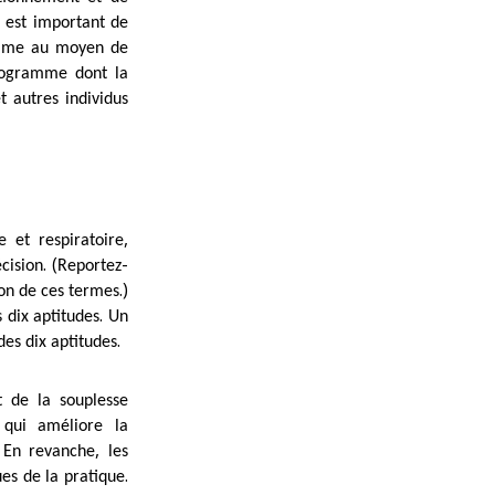
l est important de
amme au moyen de
ogramme dont la
et autres individus
,
e et respiratoire
. (
-
écision
Reportez
.)
ion de ces termes
.
 dix aptitudes
Un
.
es dix aptitudes
t de la souplesse
é qui améliore la
.
,
En revanche
les
.
ues de la pratique