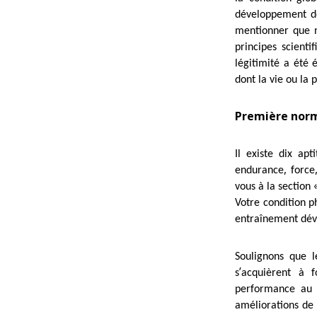
développement de
mentionner que 
principes scientif
légitimité a été
dont la vie ou la
Première norm
Il existe dix ap
,
endurance
force
vous à la section
Votre condition p
entraînement déve
Soulignons que l
’
s
acquièrent à f
performance au
améliorations de 